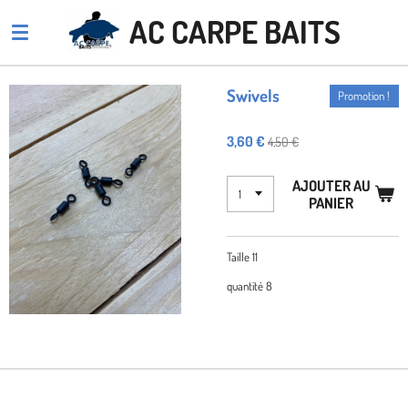
Passer
AC CARPE BAITS
au
contenu
principal
Swivels
Promotion !
3,60 €
4,50 €
AJOUTER AU
PANIER
Taille 11
quantité 8