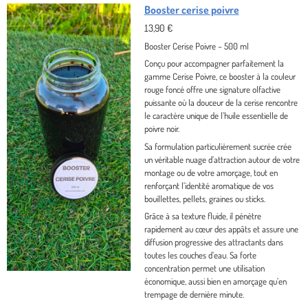
Booster cerise poivre
13,90 €
Booster Cerise Poivre – 500 ml
Conçu pour accompagner parfaitement la
gamme
Cerise Poivre
, ce booster à la couleur
rouge foncé
offre une signature olfactive
puissante où la douceur de la
cerise
rencontre
le caractère unique de l’
huile essentielle de
poivre noir
.
Sa formulation particulièrement
sucrée
crée
un véritable nuage d’attraction autour de votre
montage ou de votre amorçage, tout en
renforçant l’identité aromatique de vos
bouillettes, pellets, graines ou sticks.
Grâce à sa texture fluide, il pénètre
rapidement au cœur des appâts et assure une
diffusion progressive des attractants dans
toutes les couches d’eau. Sa forte
concentration permet une utilisation
économique, aussi bien en amorçage qu’en
trempage de dernière minute.