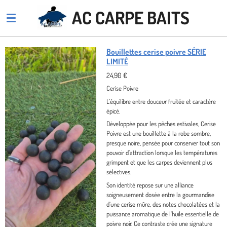
Passer
AC CARPE BAITS
au
contenu
principal
Bouillettes cerise poivre SÉRIE
LIMITÉ
24,90 €
Cerise Poivre
L’équilibre entre douceur fruitée et caractère
épicé.
Développée pour les pêches estivales,
Cerise
Poivre
est une bouillette à la robe sombre,
presque noire, pensée pour conserver tout son
pouvoir d’attraction lorsque les températures
grimpent et que les carpes deviennent plus
sélectives.
Son identité repose sur une alliance
soigneusement dosée entre la gourmandise
d’une
cerise mûre
, des notes
chocolatées
et la
puissance aromatique de l’
huile essentielle de
poivre noir
. Ce contraste crée une signature