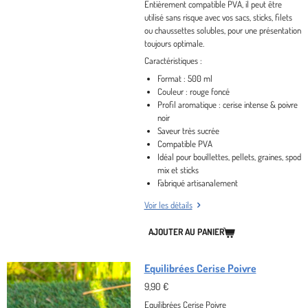
Entièrement
compatible PVA
, il peut être
utilisé sans risque avec vos sacs, sticks, filets
ou chaussettes solubles, pour une présentation
toujours optimale.
Caractéristiques :
Format : 500 ml
Couleur : rouge foncé
Profil aromatique : cerise intense & poivre
noir
Saveur très sucrée
Compatible PVA
Idéal pour bouillettes, pellets, graines, spod
mix et sticks
Fabriqué artisanalement
Voir les détails
AJOUTER AU PANIER
Equilibrées Cerise Poivre
9,90 €
Equilibrées Cerise Poivre