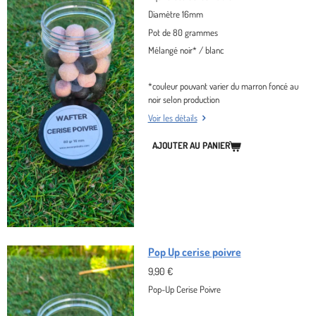
Diamètre 16mm
Pot de 80 grammes
Mélangé noir* / blanc
*couleur pouvant varier du marron foncé au
noir selon production
Voir les détails
AJOUTER AU PANIER
Pop Up cerise poivre
9,90 €
Pop-Up Cerise Poivre