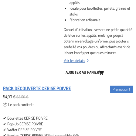
appâts
Idéale pour bouillettes, pellets, graines et
sticks
Fabrication artisanale
Conseil d’utilisation :
verser une petite quantité
de Glue sur les appâts, mélanger jusqu’à
obtenir un enrobage uniforme, puis ajouter si
souhaité vos poudres ou attractants avant de
laisser imprégner quelques minutes.
Voir les détails
AJOUTER AU PANIER
PACK DÉCOUVERTE CERISE POIVRE
Promotion !
54,90 €
68,50 €
📦
Le pack contient :
✔ Bouillettes CERISE POIVRE
✔ Pop-Up CERISE POIVRE
✔ Wafter CERISE POIVRE
✔ Booster CERISE POIVRE 500ml compatible PVA