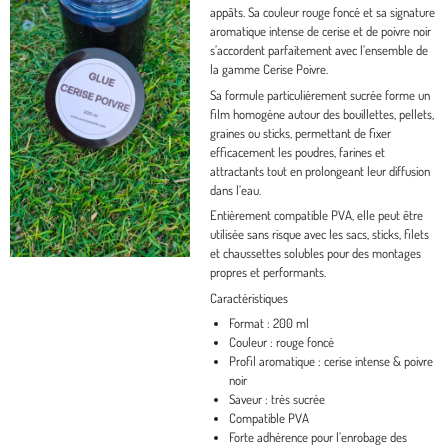
appâts. Sa couleur
rouge foncé
et sa signature
aromatique intense de
cerise
et de
poivre noir
s’accordent parfaitement avec l’ensemble de
la gamme Cerise Poivre.
Sa formule particulièrement sucrée forme un
film homogène autour des bouillettes, pellets,
graines ou sticks, permettant de fixer
efficacement les poudres, farines et
attractants tout en prolongeant leur diffusion
dans l’eau.
Entièrement
compatible PVA
, elle peut être
utilisée sans risque avec les sacs, sticks, filets
et chaussettes solubles pour des montages
propres et performants.
Caractéristiques
Format :
200 ml
Couleur :
rouge foncé
Profil aromatique :
cerise intense & poivre
noir
Saveur :
très sucrée
Compatible PVA
Forte adhérence
pour l’enrobage des