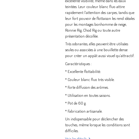
excellente visibilité, même dans les eaux
teintées. Leur couleur blanc fluo attire
rapidement l’attention des carpes, tandis que
leur fort pouvoir de flottaison les rend idéales
pour les montages bonhomme de neige,
Ronnie Rig, Chod Rig ou toute autre
présentation décollée.
Très odorantes, elles peuvent être utilisées
seules ou associées à une bouillette dense
pour créer un appât aussi visuel qu’attractif.
Caractéristiques :
*
Excellente flottabilité.
*
Couleur blanc fluo très visible.
*
Forte diffusion des arômes.
*
Utilisation en toutes saisons.
*
Pot de 60 g.
*
Fabrication artisanale.
Un indispensable pour déclencher des
touches, même lorsque les conditions sont
difficiles.
Voir les détails