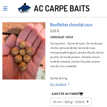
Passer
AC CARPE BAITS
au
contenu
principal
Bouillettes chocolat coco
6,00 €
CHOCOLAT COCO
Composition : farine de lupin, farine de pois
chiche, semoule de blé, farine de maïs,
monopropylène glycol, poudre d'oeufs, lait en
poudre, farine de poisson, chenevis moulu,
huile de chenevis, arôme chocolat, arôme
noix de coco, sweetner.
Sachet de 5 kg
Voir les détails
AJOUTER AU PANIER