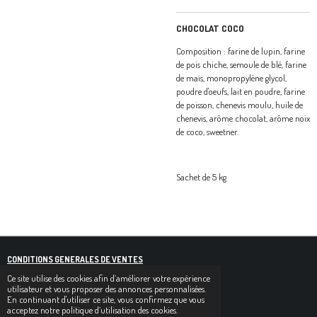
CHOCOLAT COCO
Composition : farine de lupin, farine
de pois chiche, semoule de blé, farine
de maïs, monopropylène glycol,
poudre d'oeufs, lait en poudre, farine
de poisson, chenevis moulu, huile de
chenevis, arôme chocolat, arôme noix
de coco, sweetner.
Sachet de 5 kg
CONDITIONS GENERALES DE VENTES
Ce site utilise des cookies afin d’améliorer votre expérience
F
I
utilisateur et vous proposer des annonces personnalisées.
A
N
En continuant d'utiliser ce site, vous confirmez que vous
C
S
acceptez notre politique d’utilisation des cookies.
FRAIS DE LIVRAISON