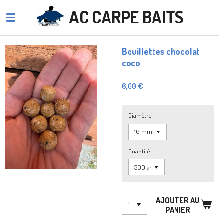
Passer
AC CARPE BAITS
au
contenu
principal
Bouillettes chocolat
coco
6,00 €
Diamètre
Quantité
AJOUTER AU
PANIER