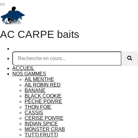
Passer
au
contenu
principal
AC CARPE baits
ACCUEIL
NOS GAMMES
AIL MENTHE
AIL ROBIN RED
BANANE
BLACK COOKIE
PÊCHE POIVRE
THON FOIE
CASSIS
CERISE POIVRE
INDIAN SPICE
MONSTER CRAB
TUTTI FRUTTI