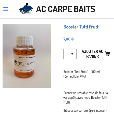
Passer
AC CARPE BAITS
au
contenu
principal
Booster Tutti Frutti
7,00 €
AJOUTER AU
PANIER
Booster “Tutti Frutti” – 100 ml
(Compatible PVA)
Donnez un véritable coup de fouet à
vos appâts avec notre Booster Tutti
Frutti !
Grâce à son parfum épicé intense, il