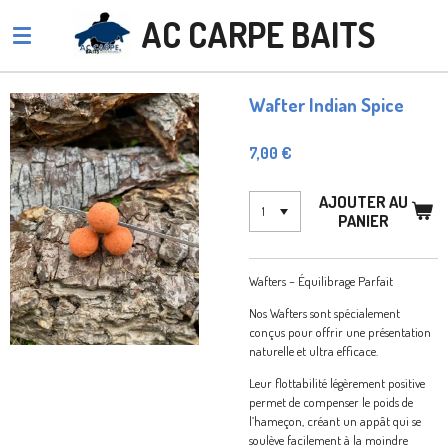
Passer
AC CARPE BAITS
au
contenu
principal
Wafter Indian Spice
7,00 €
AJOUTER AU
PANIER
Wafters – Équilibrage Parfait
Nos Wafters sont spécialement
conçus pour offrir une présentation
naturelle et ultra efficace.
Leur flottabilité légèrement positive
permet de compenser le poids de
l’hameçon, créant un appât qui se
soulève facilement à la moindre