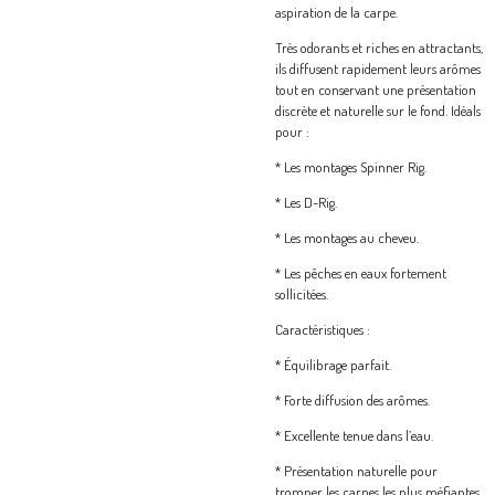
aspiration de la carpe.
Très odorants et riches en attractants,
ils diffusent rapidement leurs arômes
tout en conservant une présentation
discrète et naturelle sur le fond. Idéals
pour :
* Les montages Spinner Rig.
* Les D-Rig.
* Les montages au cheveu.
* Les pêches en eaux fortement
sollicitées.
Caractéristiques :
*
Équilibrage parfait.
*
Forte diffusion des arômes.
*
Excellente tenue dans l’eau.
*
Présentation naturelle pour
tromper les carpes les plus méfiantes.