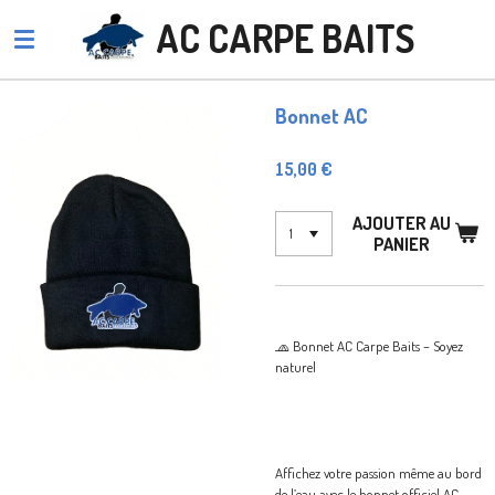
Passer
AC CARPE BAITS
au
contenu
principal
Bonnet AC
15,00 €
AJOUTER AU
PANIER
🧢 Bonnet AC Carpe Baits – Soyez
naturel
Affichez votre passion même au bord
de l’eau avec le bonnet officiel AC