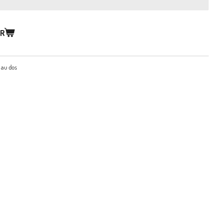
ER
o au dos